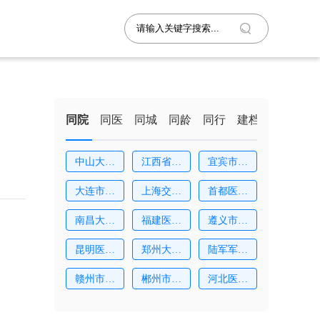
同院
同医
同城
同龄
同行
建档
中山大学
江西省妇
宜宾市第
附
幼
二
大连市妇
上海交通
首都医科
女
大
大
南昌大学
福建医科
遵义市妇
附
大
幼
昆明医科
郑州大学
陆军军医
大
第
大
赣州市妇
郴州市第
河北医科
幼
一
大