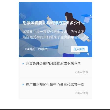
想做试管婴儿基础卵泡需要多少个算
正
试管婴儿是一项现代医学技术，为许多不
能自然受孕的夫妇带来了生育的希望。在
试管婴儿的过程中，卵泡的数量和质量都
是医生关注的重点。那么，试管婴儿基础
194浏览
·
194回答
进入回答
卵泡多少个算
7岁
卵巢囊肿会影响月经推迟或不来吗？
孕是
等级的
208人浏览
成功
囊胚质
么样
在广州正规的生殖中心做三代试管一次
220人浏览
解析