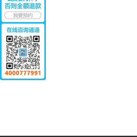
刘丽学
欧建平
彭
蔡君英
潘嫱微
何
张晓磊
张艳芳
徐
生育力体系
31岁才生
只有5个卵
4个卵泡算
30岁
第一胎算
泡怀孕几
不算是正
怀孕
amh0.12是
只有3个卵
3CC囊胚
25岁
快要绝经了
泡可以正
可以继续发
上是
3aa囊胚质
24岁怀不
女生只有7
33岁
量怎么样
上二胎怎
个卵泡的
生孩
生育需求
HIV洗精是怎么收
精子分离术费用，
清宫表生男