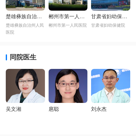
楚雄彝族自治州
郴州市第一人民
甘肃省妇幼保健
人民医院首页介
医院简介（三级
院介绍_甘肃省生
楚雄彝族自治州人民
郴州市第一人民医院
甘肃省妇幼保健院
绍_生殖男科最好
甲等综合性医
殖男科最好的医
医院
的医院
院）
院
同院医生
吴文湘
扈聪
刘永杰