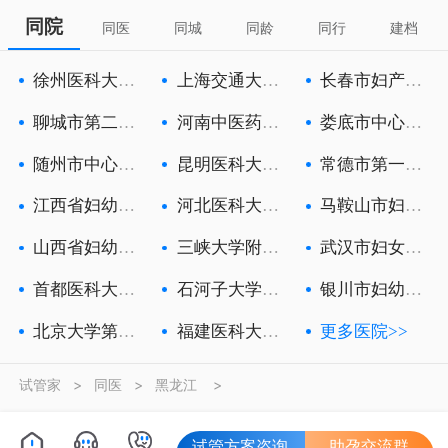
同院
同医
同城
同龄
同行
建档
徐州医科大学
上海交通大学
长春市妇产医
附属徐州妇
医学院附属
院
聊城市第二人
河南中医药大
娄底市中心医
民医院
学第一附属
院
随州市中心医
昆明医科大学
常德市第一人
院
第六附属医
民医院
江西省妇幼保
河北医科大学
马鞍山市妇幼
健院
第一医院
保健院
山西省妇幼保
三峡大学附属
武汉市妇女儿
健院
中心人民医
童医疗保健
首都医科大学
石河子大学医
银川市妇幼保
附属北京朝
学院第一附
健院
北京大学第三
福建医科大学
更多医院>>
医院
附属第一医
试管家
>
同医
>
黑龙江
>
试管方案咨询
助孕交流群