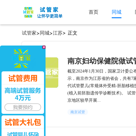
首页
同城
试管家
同城
江苏
> 正文
>
>
南京妇幼保健院做试
截至2024年1月30日，国家卫计
示，南京作为江苏省的省会，共有7
代试管婴儿(常规体外受精-胚胎移植
(植入前胚胎遗传学诊断技术)。 试
京地区较早开展...
南京试管