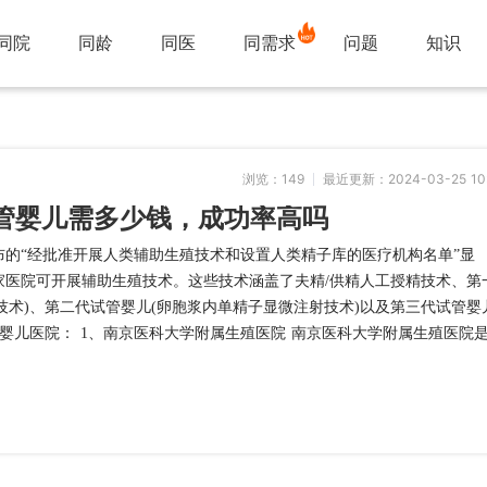
同院
同龄
同医
同需求
问题
知识
浏览：
149
最近更新：2024-03-25 10
管婴儿需多少钱，成功率高吗
委公布的“经批准开展人类辅助生殖技术和设置人类精子库的医疗机构名单”显
家医院可开展辅助生殖技术。这些技术涵盖了夫精/供精人工授精技术、第
技术)、第二代试管婴儿(卵胞浆内单精子显微注射技术)以及第三代试管婴
管婴儿医院： 1、南京医科大学附属生殖医院 南京医科大学附属生殖医院