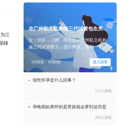
在广州私人机构做三代试管包生男孩
作为江
价
女，38岁，二婚，现在想在广州私立机构
胎移
做三代试管婴儿，选个男孩，请问一下大
家，在广州私人机构做三代试管包生男孩
价格一般多少钱？
103浏览
·
103回答
进入回答
假性怀孕是什么回事？
117人浏览
孕晚期如果怀的是男孩就会梦到这些是
209人浏览