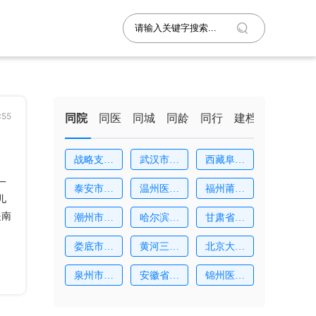
:55
同院
同医
同城
同龄
同行
建档
战略支援
武汉市妇
西藏阜康
部
女
医
一
泰安市中
温州医科
福州莆田
儿
心
大
学
是南
潮州市中
哈尔滨市
甘肃省妇
心
红
幼
娄底市中
黄河三门
北京大学
心
峡
深
泉州市中
安徽省妇
锦州医科
医
幼
大