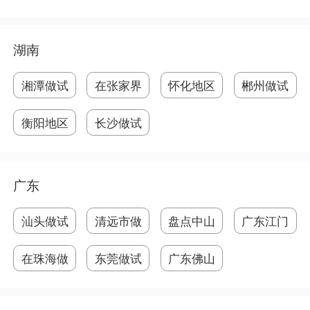
架
以
试
湖南
湘潭做试
在张家界
怀化地区
郴州做试
管
做
有
管
衡阳地区
长沙做试
做
管
广东
汕头做试
清远市做
盘点中山
广东江门
管
试
试
做
在珠海做
东莞做试
广东佛山
试
管
市