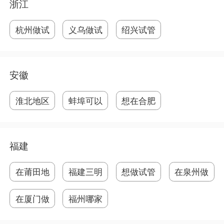
浙江
杭州做试
义乌做试
绍兴试管
管
管
婴
安徽
淮北地区
蚌埠可以
想在合肥
可
做
做
福建
在莆田地
福建三明
想做试管
在泉州做
区
市
在
试
在厦门做
福州哪家
试
医