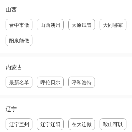
山西
晋中市做
山西朔州
太原试管
大同哪家
试
做
成
医
阳泉能做
试
内蒙古
最新名单
呼伦贝尔
呼和浩特
公
做
做
辽宁
辽宁盖州
辽宁辽阳
在大连做
鞍山可以