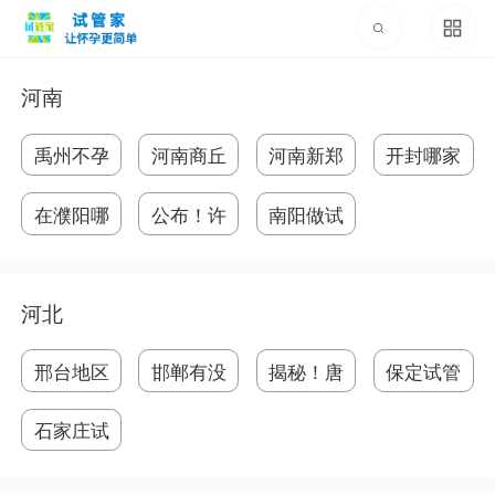
河南
禹州不孕
河南商丘
河南新郑
开封哪家
不
试
可
医
在濮阳哪
公布！许
南阳做试
家
昌
管
河北
邢台地区
邯郸有没
揭秘！​唐
保定试管
做
有
婴
石家庄试
管