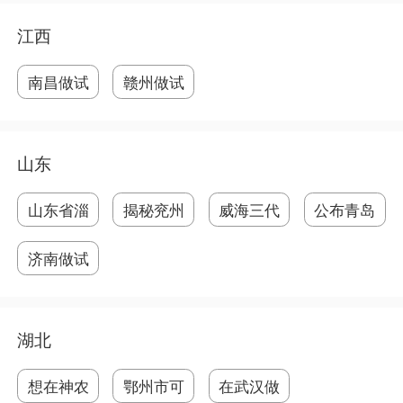
江西
南昌做试
赣州做试
管
管
山东
山东省淄
揭秘兖州
威海三代
公布青岛
博
最
试
做
济南做试
管
湖北
想在神农
鄂州市可
在武汉做