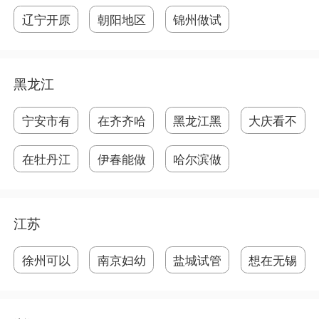
做
哪
试
做
辽宁开原
朝阳地区
锦州做试
能
做
管
黑龙江
宁安市有
在齐齐哈
黑龙江黑
大庆看不
医
尔
河
孕
在牡丹江
伊春能做
哈尔滨做
做
试
试
江苏
徐州可以
南京妇幼
盐城试管
想在无锡
做
保
婴
做