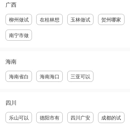
广西
柳州做试
在桂林想
玉林做试
贺州哪家
管
要
管
医
南宁市做
试
海南
海南省白
海南海口
三亚可以
沙
做
做
四川
乐山可以
德阳市有
四川广安
成都的试
做
医
做
管