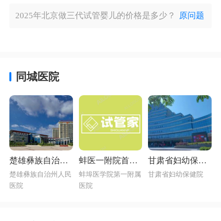
2025年北京做三代试管婴儿的价格是多少？
原问题
同城医院
楚雄彝族自治州
蚌医一附院首页_
甘肃省妇幼保健
人民医院首页介
生殖医学中心简
院介绍_甘肃省生
楚雄彝族自治州人民
蚌埠医学院第一附属
甘肃省妇幼保健院
绍_生殖男科最好
介
殖男科最好的医
医院
医院
的医院
院