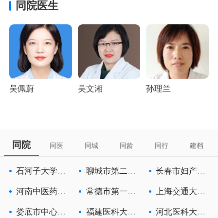
同院医生
吴佩蔚
吴文湘
孙理兰
同院
同医
同城
同龄
同行
建档
石河子大学医
聊城市第二人
长春市妇产医
学院第一附
民医院
院
河南中医药大
常德市第一人
上海交通大学
学第一附属
民医院
医学院附属
娄底市中心医
福建医科大学
河北医科大学