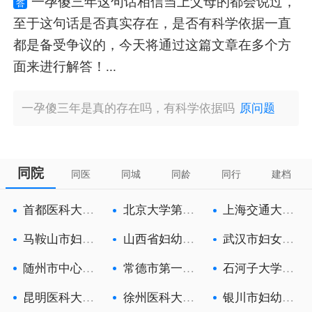
一孕傻三年这句话相信当上父母的都会说过，
答
至于这句话是否真实存在，是否有科学依据一直
都是备受争议的，今天将通过这篇文章在多个方
面来进行解答！...
一孕傻三年是真的存在吗，有科学依据吗
原问题
同院
同医
同城
同龄
同行
建档
首都医科大学
北京大学第三
上海交通大学
附属北京朝
医院
医学院附属
马鞍山市妇幼
山西省妇幼保
武汉市妇女儿
保健院
健院
童医疗保健
随州市中心医
常德市第一人
石河子大学医
院
民医院
学院第一附
昆明医科大学
徐州医科大学
银川市妇幼保