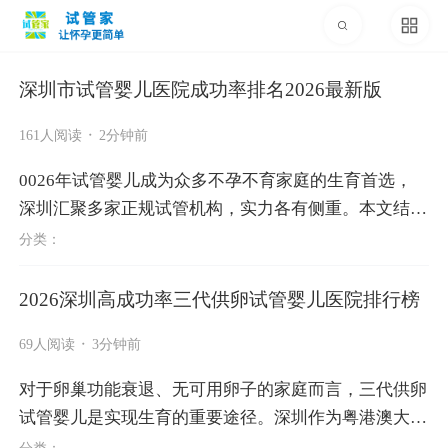
深圳市试管婴儿医院成功率排名2026最新版
·
161人阅读
2分钟前
0026年试管婴儿成为众多不孕不育家庭的生育首选，
深圳汇聚多家正规试管机构，实力各有侧重。本文结合
卫健委最新数据、患者口碑，整理深圳试管婴儿医院成
分类：
功率排名(含三代)，客观中立，...
2026深圳高成功率三代供卵试管婴儿医院排行榜
·
69人阅读
3分钟前
对于卵巢功能衰退、无可用卵子的家庭而言，三代供卵
试管婴儿是实现生育的重要途径。深圳作为粤港澳大湾
区辅助生殖技术高地，多家正规医院具备三代供卵资
分类：