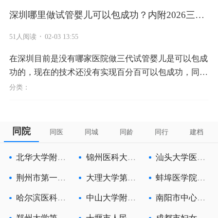
深圳哪里做试管婴儿可以包成功？内附2026三代
试
·
51人阅读
02-03 13:55
在深圳目前是没有哪家医院做三代试管婴儿是可以包成
功的，现在的技术还没有实现百分百可以包成功，同时
国内也不允许医院机构这样去宣传。虽然深圳没有医院
分类：
做试管婴儿医院是可以包成...
同院
同医
同城
同龄
同行
建档
北华大学附属
锦州医科大学
汕头大学医学
医院
附属第一医
院附属粤北
荆州市第一人
大理大学第一
蚌埠医学院第
民医院
附属医院
一附属医院
哈尔滨医科大
中山大学附属
南阳市中心医
学附属第二
第六医院
院