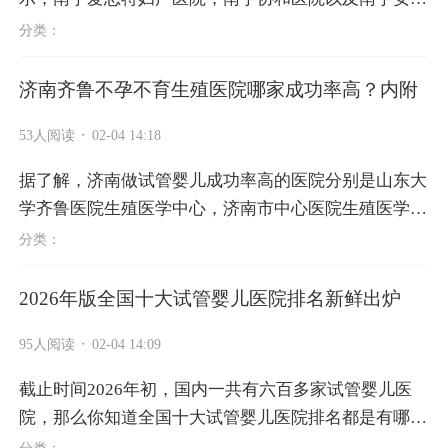
妇产医院这三家做试管婴儿是比较有优势的。在团队，
分类：
服务内容与环境，成功率，...
济南齐鲁不孕不育生殖医院哪家成功率高？内附
·
53人阅读
02-04 14:18
据了解，济南做试管婴儿成功率高的医院分别是山东大
学齐鲁医院生殖医学中心，济南市中心医院生殖医学中
心以及山东省立医院生殖医学中心这三家，平均成功率
分类：
在65%左右。具体的医院介绍...
2026年版全国十大试管婴儿医院排名新鲜出炉
·
95人阅读
02-04 14:09
截止时间2026年初，国内一共有六百多家试管婴儿医
院，那么你知道全国十大试管婴儿医院排名都是有哪些
医院组成的吗?本文试管家助孕小编为大家整理了2026
分类：