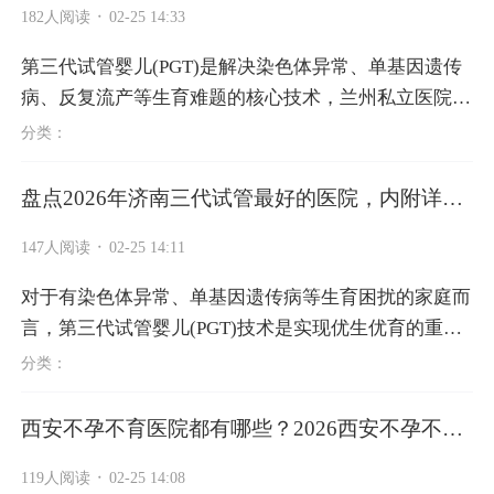
·
182人阅读
02-25 14:33
第三代试管婴儿(PGT)是解决染色体异常、单基因遗传
病、反复流产等生育难题的核心技术，兰州私立医院凭
借灵活服务、个性化方案，成为不少家庭的选择。202
分类：
6年兰州私立三代试管费用清晰透...
盘点2026年济南三代试管最好的医院，内附详细
收
·
147人阅读
02-25 14:11
对于有染色体异常、单基因遗传病等生育困扰的家庭而
言，第三代试管婴儿(PGT)技术是实现优生优育的重要
途径。济南作为山东省医疗资源核心城市，拥有多家具
分类：
备三代试管资质的优质医院。...
西安不孕不育医院都有哪些？2026西安不孕不育
医
·
119人阅读
02-25 14:08