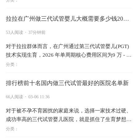
质，且成功率领跑全国。本文...
拉拉在广州做三代试管婴儿大概需要多少钱2026
年
·
53人阅读
37分钟前
对于拉拉群体而言，在广州通过第三代试管婴儿(PGT)
技术实现生育，2026 年单周期核心费用区间为9 万 - 16
万元，公立三甲医院主流花费集中在10 万 - 12 万元，
分类：
正规私立机构多为12 万 - 18 万元。...
排行榜前十名国内做三代试管最好的医院名单新
·
66人阅读
03-06 11:36
对于被不孕不育困扰的家庭来说，选择一家技术过硬、
成功率高的三代试管婴儿医院，就是抓住了生育梦想的
希望。三代试管婴儿技术凭借胚胎植入前遗传学筛查(P
分类：
GS)和诊断(PGD)的核心优势，既...