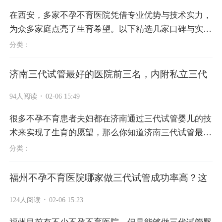
在西安，多家不孕不育医院凭借专业优势与技术实力，
为众多家庭点亮了生育希望。以下精选几家口碑与实力
兼备的医院，从技术亮点、临床数据到地址信息，助您
分类：
精准选择。 西安不孕不育医...
济南三代试管最好的医院前三名，内附私立三代
·
94人阅读
02-06 15:49
很多不孕不育患者夫妇都在济南通过三代试管婴儿的技
术来实现了生育的愿望，那么你知道济南三代试管最好
的医院前三名都有哪些吗?本文为大家详细介绍济南三
分类：
代试管最好的医院前三名以及...
福州不孕不育医院哪家做三代试管成功率高？这
·
124人阅读
02-06 15:23