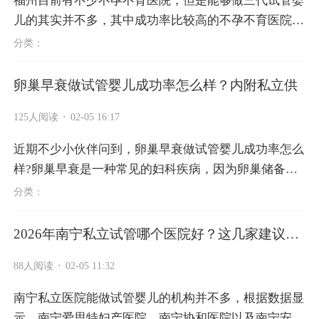
福州目前有不少不孕不育医院，但是能够做三代试管婴
儿的其实并不多，其中成功率比较高的不孕不育医院分
别是福建省妇幼保健院，联勤保障部队第九〇〇医院，
分类：
福建医科大学附属第一医院...
卵巢早衰做试管婴儿成功率怎么样？内附私立供
·
125人阅读
02-05 16:17
近期不少小伙伴问到，卵巢早衰做试管婴儿成功率怎么
样?卵巢早衰是一种常见的妇科疾病，因为卵巢储备功
能下降，导致卵子数量少，质量差，就会大幅度降低试
分类：
管婴儿的成功率。据统计，卵...
2026年南宁私立试管哪个医院好？这几家建议优
先
·
88人阅读
02-05 11:32
南宁私立医院能做试管婴儿的机构并不多，根据数据显
示，南宁爱思特妇产医院，南宁协和医院以及南宁安琪