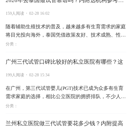
2026年去泰国做试管靠谱吗？内附选机构参考标
准
·
159人阅读
02-28 16:02
随着辅助生殖技术的普及，越来越多有生育需求的家庭
将目光投向海外，泰国凭借政策友好、技术成熟、性价
比突出等优势，成为热门选择。2026年中泰免签政策
分类：
持续落地，赴泰试管出行更便捷...
广州三代试管口碑比较好的私立医院有哪些？这
·
199人阅读
02-28 15:34
在广州，第三代试管婴儿(PGT)技术已成为众多有生育
需求家庭的选择，相比公立医院的拥挤排队，不少人更
倾向于服务更贴心、流程更便捷的私立医院。但私立机
分类：
构数量众多，如何挑选资质正规...
兰州私立医院做三代试管要花多少钱？内附提高