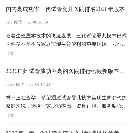
国内高成功率三代试管婴儿医院排名2026年版本
·
89人阅读
03-06 10:39
随着生殖医学技术的飞速发展，三代试管婴儿技术已成
为许多不孕不育家庭实现生育梦想的重要途径。它不仅
能有效解决多种不孕难题，还能通过胚胎植入前遗传学
分类：
筛查(PGS)和诊断(PGD)，筛选健...
2026广州试管成功率高的医院排行榜最新版本出
炉
·
186人阅读
03-04 14:20
对于正在备孕、希望通过试管婴儿技术实现生育梦想的
家庭来说，选择一家成功率高、资质正规、服务贴心的
医院，是整个助孕过程中最关键的一步。近期，结合 2
分类：
026 年最新临床数据、患者口...