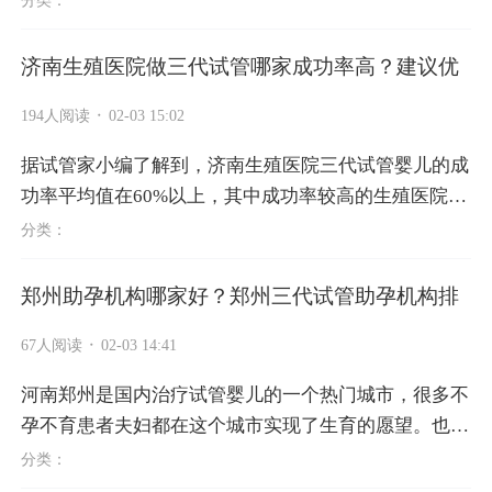
年版新鲜出炉的全国十大试管婴儿...
济南生殖医院做三代试管哪家成功率高？建议优
·
194人阅读
02-03 15:02
据试管家小编了解到，济南生殖医院三代试管婴儿的成
功率平均值在60%以上，其中成功率较高的生殖医院分
别是山东大学附属生殖医院，山东省立医院生殖医学中
分类：
心，济南市妇幼保健院生殖医...
郑州助孕机构哪家好？郑州三代试管助孕机构排
·
67人阅读
02-03 14:41
河南郑州是国内治疗试管婴儿的一个热门城市，很多不
孕不育患者夫妇都在这个城市实现了生育的愿望。也有
很多小伙伴问到，郑州试管助孕三代哪家机构比较好?
分类：
本文试管家小编为大家整理了...