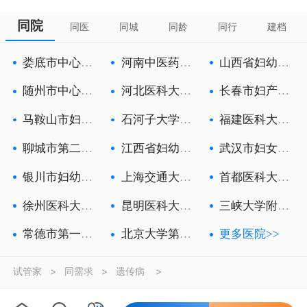
同院
同医
同城
同龄
同行
建档
娄底市中心医
河南中医药大
山西省妇幼保
院
学第一附属
健院
随州市中心医
河北医科大学
长春市妇产医
院
第一医院
院
马鞍山市妇幼
石河子大学医
福建医科大学
保健院
学院第一附
附属第一医
聊城市第二人
江西省妇幼保
武汉市妇女儿
民医院
健院
童医疗保健
银川市妇幼保
上海交通大学
首都医科大学
健院
医学院附属
附属北京朝
徐州医科大学
昆明医科大学
三峡大学附属
附属徐州妇
第六附属医
中心人民医
常德市第一人
北京大学第三
更多医院>>
民医院
医院
试管家
>
同需求
>
遗传病
>