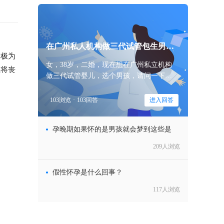
在广州私人机构做三代试管包生男孩
极为
价
女，38岁，二婚，现在想在广州私立机构
性将丧
做三代试管婴儿，选个男孩，请问一下大
家，在广州私人机构做三代试管包生男孩
价格一般多少钱？
103浏览
·
103回答
进入回答
孕晚期如果怀的是男孩就会梦到这些是
209人浏览
假性怀孕是什么回事？
117人浏览