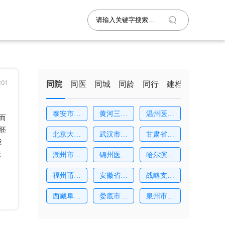
:01
同院
同医
同城
同龄
同行
建档
泰安市中
黄河三门
温州医科
而
心
峡
大
胚
北京大学
武汉市妇
甘肃省妇
能
深
女
幼
去
潮州市中
锦州医科
哈尔滨市
心
大
红
福州莆田
安徽省妇
战略支援
学
幼
部
西藏阜康
娄底市中
泉州市中
医
心
医