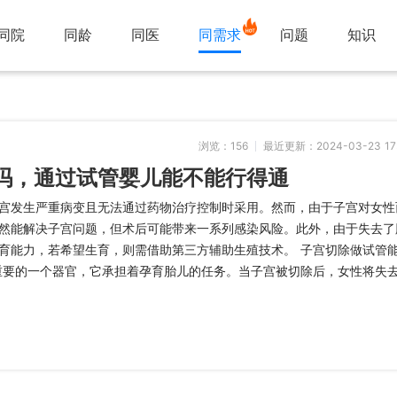
同院
同龄
同医
同需求
问题
知识
浏览：
156
最近更新：2024-03-23 17
吗，通过试管婴儿能不能行得通
宫发生严重病变且无法通过药物治疗控制时采用。然而，由于子宫对女性
然能解决子宫问题，但术后可能带来一系列感染风险。此外，由于失去了
育能力，若希望生育，则需借助第三方辅助生殖技术。 子宫切除做试管
重要的一个器官，它承担着孕育胎儿的任务。当子宫被切除后，女性将失