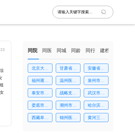
23
同院
同医
同城
同龄
同行
建档
北京大学
甘肃省妇
安徽省妇
综
深
幼
幼
女
福州莆田
温州医科
泉州市中
殖
学
大
医
女
泰安市中
战略支援
武汉市妇
心
部
女
娄底市中
潮州市中
哈尔滨市
心
心
红
西藏阜康
锦州医科
黄河三门
医
大
峡