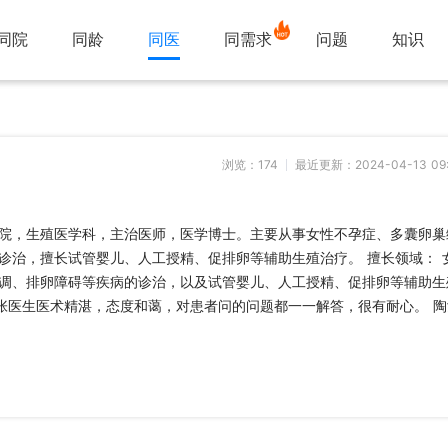
同院
同龄
同医
同需求
问题
知识
浏览：
174
最近更新：2024-04-13 09:
院，生殖医学科，主治医师，医学博士。主要从事女性不孕症、多囊卵巢
诊治，擅长试管婴儿、人工授精、促排卵等辅助生殖治疗。 擅长领域： 
调、排卵障碍等疾病的诊治，以及试管婴儿、人工授精、促排卵等辅助生
：张医生医术精湛，态度和蔼，对患者问的问题都一一解答，很有耐心。 陶