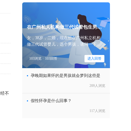
在广州私人机构做三代试管包生男孩
价
女，38岁，二婚，现在想在广州私立机构
做三代试管婴儿，选个男孩，请问一下大
家，在广州私人机构做三代试管包生男孩
价格一般多少钱？
103浏览
·
103回答
进入回答
孕晚期如果怀的是男孩就会梦到这些是
209人浏览
经不
假性怀孕是什么回事？
117人浏览