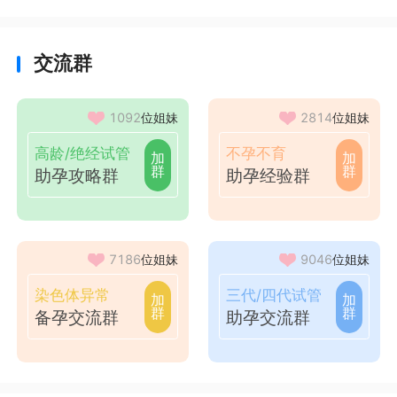
交流群
1092
位姐妹
2814
位姐妹
高龄/绝经试管
不孕不育
加
加
群
群
助孕攻略群
助孕经验群
7186
位姐妹
9046
位姐妹
染色体异常
三代/四代试管
加
加
群
群
备孕交流群
助孕交流群