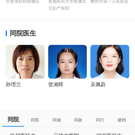
甘肃省妇幼保健院
首都医科大学附属北
郴州市第一人民医院
殖男科最好的医
甲等综合性医
京妇产医院
院
院）
同院医生
孙理兰
曾湘晖
吴佩蔚
同院
同医
同城
同龄
同行
建档