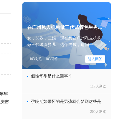
在广州私人机构做三代试管包生男孩
价
女，38岁，二婚，现在想在广州私立机构
做三代试管婴儿，选个男孩，请问一下大
家，在广州私人机构做三代试管包生男孩
价格一般多少钱？
103浏览
·
103回答
进入回答
假性怀孕是什么回事？
117人浏览
年毕
重庆市
孕晚期如果怀的是男孩就会梦到这些是
209人浏览