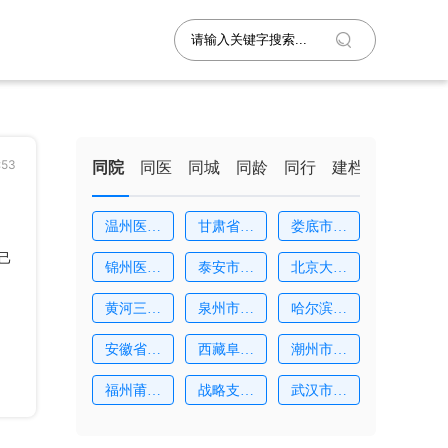
53
同院
同医
同城
同龄
同行
建档
温州医科
甘肃省妇
娄底市中
。
大
幼
心
己
锦州医科
泰安市中
北京大学
大
心
深
：
黄河三门
泉州市中
哈尔滨市
峡
医
红
安徽省妇
西藏阜康
潮州市中
幼
医
心
福州莆田
战略支援
武汉市妇
学
部
女