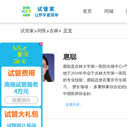
首页
同城
试管家
同医
吉林
> 正文
>
>
扈聪
扈聪是吉林大学第一医院生殖中心•
他于2010年毕业于吉林大学第一
的专业技能，扈聪还曾在重庆市生殖
习。 擅长领域： 多囊卵巢综合征的
中国医师协会妇...
多囊卵巢