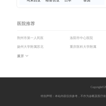
马来西亚
格鲁吉亚
日本
泰国
医院推荐
荆州市第一人民医
洛阳市中心医院
扬州大学附属苏北
重庆医科大学附属
天津市第一中心医
四平市中心人民医
展开
医生推荐
刘志刚
张海英
奚
Copyright
欧建平
杨宏伟
张
特别声明：本站内容仅供参考，不作为诊断及医疗依
范学勇
滕璨
岳