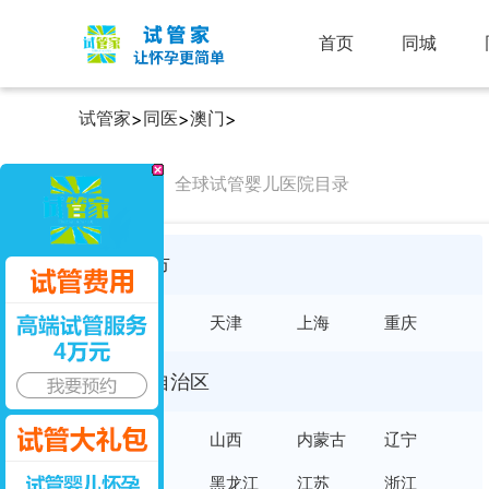
首页
同城
试管家
同医
澳门
>
>
>
同医院
全球试管婴儿医院目录
直辖市
北京
天津
上海
重庆
省及自治区
河北
山西
内蒙古
辽宁
吉林
黑龙江
江苏
浙江