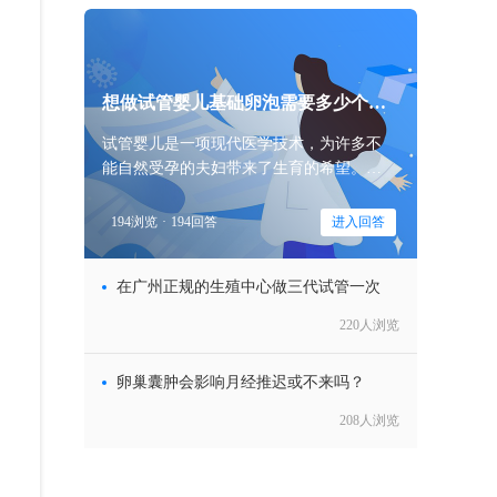
想做试管婴儿基础卵泡需要多少个算
正
试管婴儿是一项现代医学技术，为许多不
能自然受孕的夫妇带来了生育的希望。在
试管婴儿的过程中，卵泡的数量和质量都
是医生关注的重点。那么，试管婴儿基础
194浏览
·
194回答
进入回答
卵泡多少个算
在广州正规的生殖中心做三代试管一次
220人浏览
卵巢囊肿会影响月经推迟或不来吗？
208人浏览