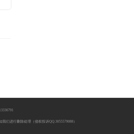
336791
行删除处理（侵权投诉QQ:3055579088）