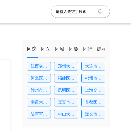
同院
同医
同城
同龄
同行
建档
江西省妇
郑州大学
大连市妇
幼
第
女
河北医科
福建医科
郴州市第
大
大
一
赣州市妇
昆明医科
上海交通
幼
大
大
南昌大学
宜宾市第
首都医科
附
二
大
陆军军医
中山大学
遵义市妇
大
附
幼