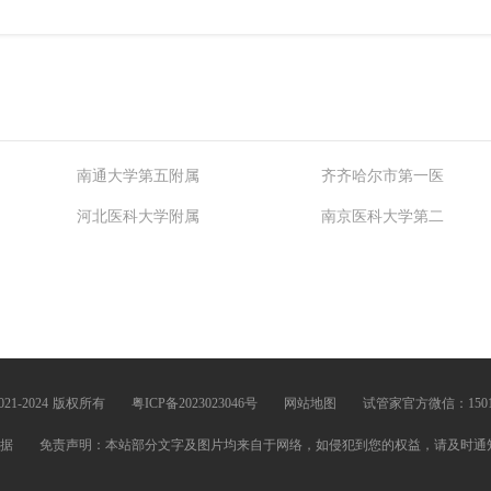
南通大学第五附属
齐齐哈尔市第一医
河北医科大学附属
南京医科大学第二
内蒙古自治区妇幼
天津市中心妇产科
琦
马文红
水生龙
©2021-2024 版权所有
粤ICP备2023023046号
网站地图
试管家官方微信：15013
文权
白静
于晓兰
据
免责声明：本站部分文字及图片均来自于网络，如侵犯到您的权益，请及时通知我们进
钊平
武卫华
郭一彪