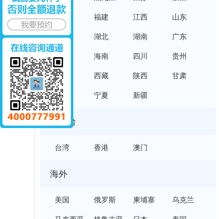
安徽
福建
江西
山东
河南
湖北
湖南
广东
广西
海南
四川
贵州
云南
西藏
陕西
甘肃
青海
宁夏
新疆
港澳台
台湾
香港
澳门
海外
美国
俄罗斯
柬埔寨
乌克兰