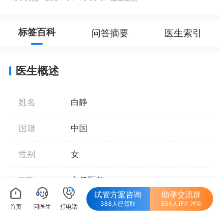
标签百科
问答摘要
医生索引
医生概述
姓名
白静
国籍
中国
性别
女
职称
主任医师
试管方案咨询
助孕交流群
388人已领取
356人正在讨论
学历
本科
首页
问医生
打电话