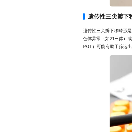
遗传性三尖瓣下
遗传性三尖瓣下移畸形是
色体异常（如21三体）
PGT）可能有助于筛选