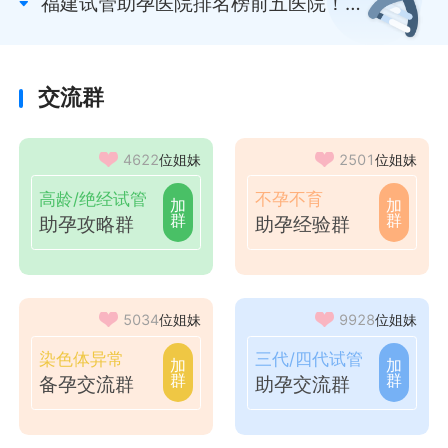
福建试管助孕医院排名榜前五医院！福
医院对比！
建省福州中西医结合医院和福建医科大
学附属第一医院等口碑高分！
交流群
4622
位姐妹
2501
位姐妹
高龄/绝经试管
不孕不育
加
加
群
群
助孕攻略群
助孕经验群
5034
位姐妹
9928
位姐妹
染色体异常
三代/四代试管
加
加
群
群
备孕交流群
助孕交流群