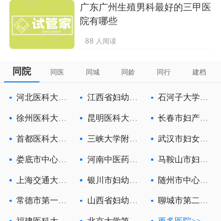
广东广州生殖男科最好的三甲医
院有哪些
88 人阅读
同院
同医
同城
同龄
同行
建档
河北医科大学
江西省妇幼保
石河子大学医
第一医院
健院
学院第一附
徐州医科大学
昆明医科大学
长春市妇产医
附属徐州妇
第六附属医
院
首都医科大学
三峡大学附属
武汉市妇女儿
附属北京朝
中心人民医
童医疗保健
娄底市中心医
河南中医药大
马鞍山市妇幼
院
学第一附属
保健院
上海交通大学
银川市妇幼保
随州市中心医
医学院附属
健院
院
常德市第一人
山西省妇幼保
聊城市第二人
民医院
健院
民医院