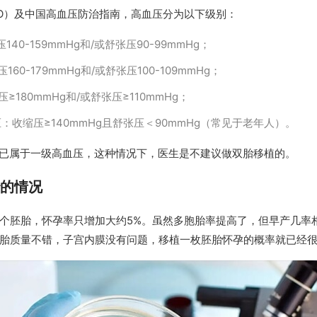
O）及中国高血压防治指南，高血压分为以下级别：
40-159mmHg和/或舒张压90-99mmHg；
60-179mmHg和/或舒张压100-109mmHg；
≥180mmHg和/或舒张压≥110mmHg；
：收缩压≥140mmHg且舒张压＜90mmHg（常见于老年人）。
90已属于一级高血压，这种情况下，医生是不建议做双胎移植的。
胎的情况
个胚胎，怀孕率只增加大约5%。虽然多胞胎率提高了，但早产几率
胚胎质量不错，子宫内膜没有问题，移植一枚胚胎怀孕的概率就已经