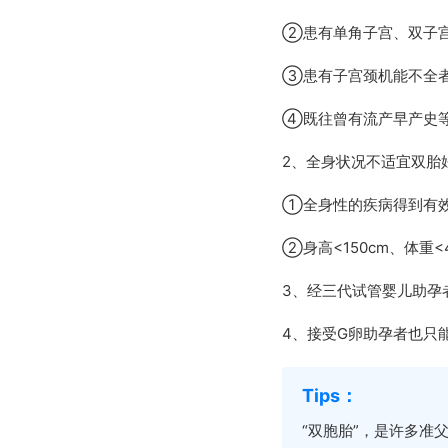
②患有单角子宫、双子宫
③患有子宫颈机能不全者
④既往曾有流产早产史
2、全身状况不适宜双胎
①全身性的疾病得到有效
②身高<150cm、体重<
3、经三代试管婴儿助孕
4、接受G卵助孕者也只
“双胞胎”，是许多