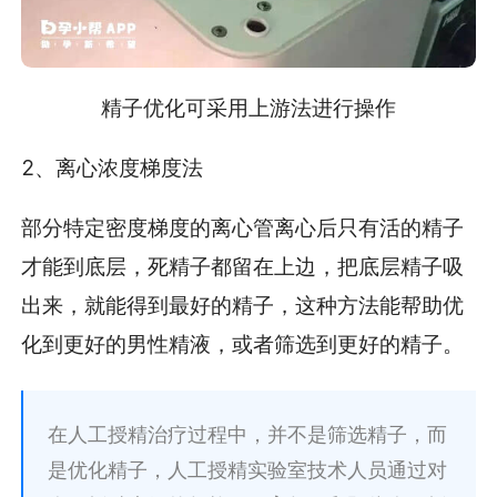
精子优化可采用上游法进行操作
2、离心浓度梯度法
部分特定密度梯度的离心管离心后只有活的精子
才能到底层，死精子都留在上边，把底层精子吸
出来，就能得到最好的精子，这种方法能帮助优
化到更好的男性精液，或者筛选到更好的精子。
在人工授精治疗过程中，并不是筛选精子，而
是优化精子，人工授精实验室技术人员通过对