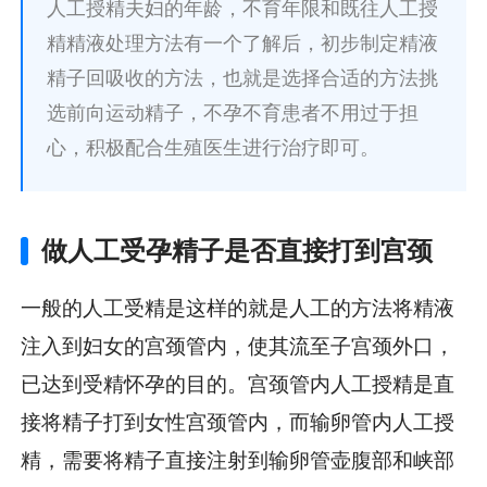
人工授精夫妇的年龄，不育年限和既往人工授
精精液处理方法有一个了解后，初步制定精液
精子回吸收的方法，也就是选择合适的方法挑
选前向运动精子，不孕不育患者不用过于担
心，积极配合生殖医生进行治疗即可。
做人工受孕精子是否直接打到宫颈
一般的人工受精是这样的就是人工的方法将精液
注入到妇女的宫颈管内，使其流至子宫颈外口，
已达到受精怀孕的目的。宫颈管内人工授精是直
接将精子打到女性宫颈管内，而输卵管内人工授
精，需要将精子直接注射到输卵管壶腹部和峡部