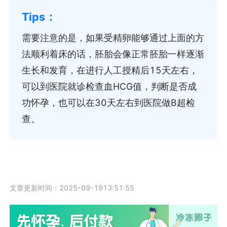
需要注意的是，如果受精卵能够通过上面的方
法顺利着床的话，胚胎会像正常胚胎一样逐渐
生长和发育，在进行人工授精后15天左右，
可以到医院就诊检查血HCG值，判断是否成
功怀孕，也可以在30天左右到医院做B超检
查。
文章更新时间：2025-09-1913:51:55