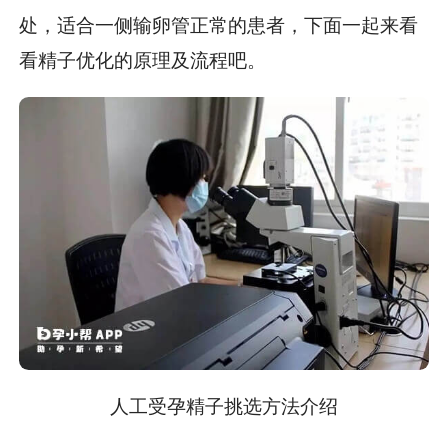
处，适合一侧输卵管正常的患者，下面一起来看
看精子优化的原理及流程吧。
人工受孕精子挑选方法介绍