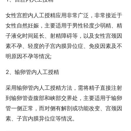
女性宫腔内人工授精应用非常广泛，非常接近于
女性自然妊娠，主要适用于男性轻度少弱精、精
子液化时间延长、射精障碍等，以及女性宫颈因
素不孕、轻度的子宫内膜异位症、免疫因素及不
明原因不孕等情况;
2、输卵管内人工授精
采用输卵管内人工授精方法，需将精子直接注射
到输卵管壶腹部和峡部交界处，主要适用于输卵
管一侧正常，而对侧有解剖或功能改变、宫颈因
素、子宫内膜异位症等情况。