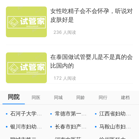
女性吃精子会不会怀孕，听说对
皮肤好是
236 人阅读
在泰国做试管婴儿是不是真的会
比国内的
172 人阅读
同院
同医
同城
同龄
同行
建档
石河子大学医
常德市第一人
江西省妇幼保
学院第一附
民医院
健院
银川市妇幼保
长春市妇产医
马鞍山市妇幼
健院
院
保健院