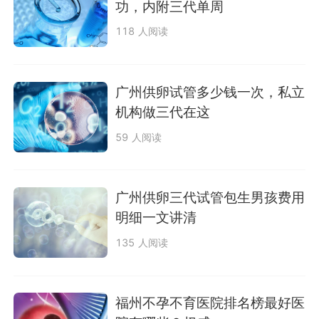
功，内附三代单周
118 人阅读
广州供卵试管多少钱一次，私立
机构做三代在这
59 人阅读
广州供卵三代试管包生男孩费用
明细一文讲清
135 人阅读
福州不孕不育医院排名榜最好医