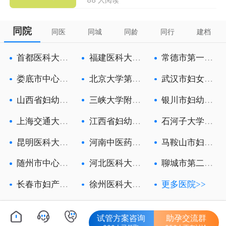
同院
同医
同城
同龄
同行
建档
首都医科大学
福建医科大学
常德市第一人
附属北京朝
附属第一医
民医院
娄底市中心医
北京大学第三
武汉市妇女儿
院
医院
童医疗保健
山西省妇幼保
三峡大学附属
银川市妇幼保
健院
中心人民医
健院
上海交通大学
江西省妇幼保
石河子大学医
医学院附属
健院
学院第一附
昆明医科大学
河南中医药大
马鞍山市妇幼
第六附属医
学第一附属
保健院
随州市中心医
河北医科大学
聊城市第二人
院
第一医院
民医院
长春市妇产医
徐州医科大学
更多医院>>
院
附属徐州妇
试管方案咨询
助孕交流群