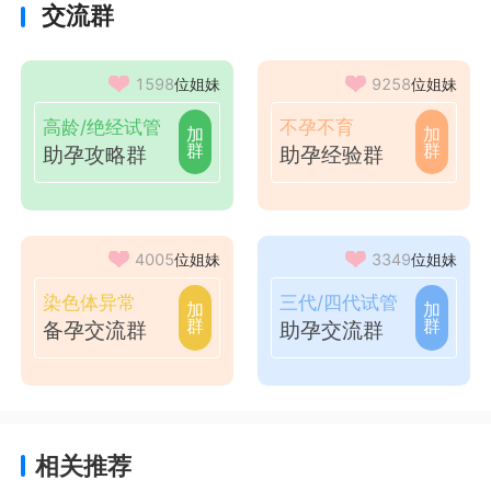
交流群
1598
位姐妹
9258
位姐妹
高龄/绝经试管
不孕不育
加
加
群
群
助孕攻略群
助孕经验群
4005
位姐妹
3349
位姐妹
染色体异常
三代/四代试管
加
加
群
群
备孕交流群
助孕交流群
相关推荐