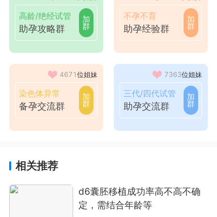
高龄/绝经试管
不孕不育
加
加
群
群
助孕攻略群
助孕经验群
4671
位姐妹
7363
位姐妹
染色体异常
三代/四代试管
加
加
群
群
备孕交流群
助孕交流群
相关推荐
d6囊胚移植成功率高不高不确
定，需结合年龄等