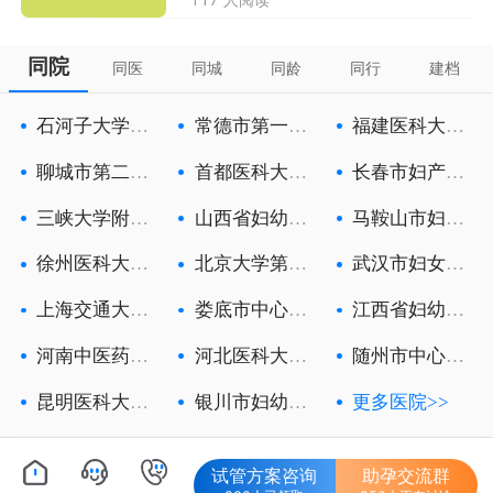
同院
同医
同城
同龄
同行
建档
石河子大学医
常德市第一人
福建医科大学
学院第一附
民医院
附属第一医
聊城市第二人
首都医科大学
长春市妇产医
民医院
附属北京朝
院
三峡大学附属
山西省妇幼保
马鞍山市妇幼
中心人民医
健院
保健院
徐州医科大学
北京大学第三
武汉市妇女儿
附属徐州妇
医院
童医疗保健
上海交通大学
娄底市中心医
江西省妇幼保
医学院附属
院
健院
河南中医药大
河北医科大学
随州市中心医
学第一附属
第一医院
院
昆明医科大学
银川市妇幼保
更多医院>>
第六附属医
健院
试管方案咨询
助孕交流群