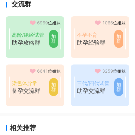
交流群
6969
位姐妹
1066
位姐妹
高龄/绝经试管
不孕不育
加
加
群
群
助孕攻略群
助孕经验群
6641
位姐妹
3259
位姐妹
染色体异常
三代/四代试管
加
加
群
群
备孕交流群
助孕交流群
相关推荐