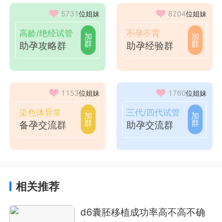
5731
位姐妹
8204
位姐妹
高龄/绝经试管
不孕不育
加
加
群
群
助孕攻略群
助孕经验群
1153
位姐妹
1760
位姐妹
染色体异常
三代/四代试管
加
加
群
群
备孕交流群
助孕交流群
相关推荐
d6囊胚移植成功率高不高不确