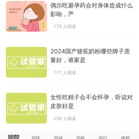
偶尔吃避孕药会对身体造成什么
影响，严
175 人阅读
2024国产骆驼奶粉哪些牌子质
量好，谁家是
117 人阅读
女性吃精子会不会怀孕，听说对
皮肤好是
236 人阅读
同院
同医
同城
同龄
同行
建档