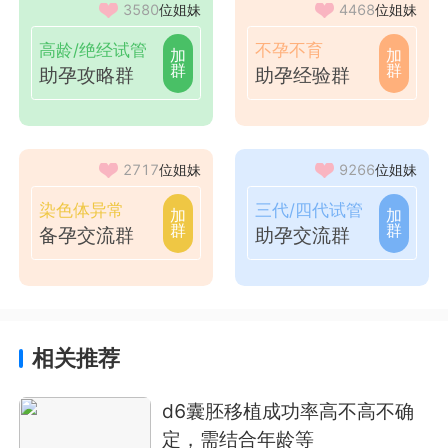
3580
位姐妹
4468
位姐妹
高龄/绝经试管
不孕不育
加
加
群
群
助孕攻略群
助孕经验群
2717
位姐妹
9266
位姐妹
染色体异常
三代/四代试管
加
加
群
群
备孕交流群
助孕交流群
相关推荐
d6囊胚移植成功率高不高不确
定，需结合年龄等