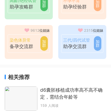
高龄/绝经试管
不孕不育
加
加
群
群
助孕攻略群
助孕经验群
9612
位姐妹
2315
位姐妹
染色体异常
三代/四代试管
加
加
群
群
备孕交流群
助孕交流群
相关推荐
d6囊胚移植成功率高不高不确
定，需结合年龄等
159 人阅读