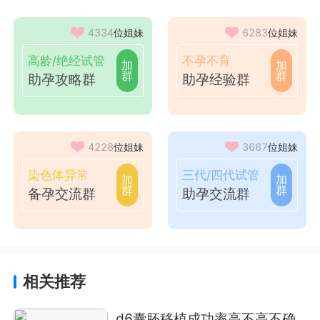
4334
位姐妹
6283
位姐妹
高龄/绝经试管
不孕不育
加
加
群
群
助孕攻略群
助孕经验群
4228
位姐妹
3667
位姐妹
染色体异常
三代/四代试管
加
加
群
群
备孕交流群
助孕交流群
相关推荐
d6囊胚移植成功率高不高不确