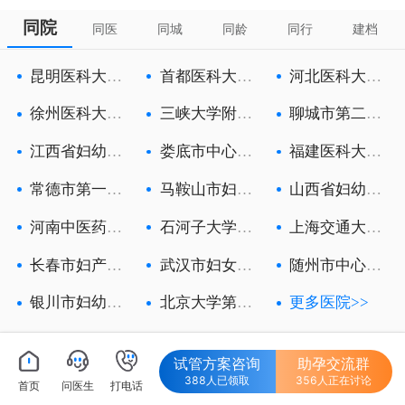
同院
同医
同城
同龄
同行
建档
昆明医科大学
首都医科大学
河北医科大学
第六附属医
附属北京朝
第一医院
徐州医科大学
三峡大学附属
聊城市第二人
附属徐州妇
中心人民医
民医院
江西省妇幼保
娄底市中心医
福建医科大学
健院
院
附属第一医
常德市第一人
马鞍山市妇幼
山西省妇幼保
民医院
保健院
健院
河南中医药大
石河子大学医
上海交通大学
学第一附属
学院第一附
医学院附属
长春市妇产医
武汉市妇女儿
随州市中心医
院
童医疗保健
院
银川市妇幼保
北京大学第三
更多医院>>
健院
医院
试管方案咨询
助孕交流群
388人已领取
356人正在讨论
首页
问医生
打电话