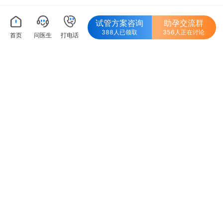
文章更新时间：2025-08-2915:39:29
试管方案咨询
助孕交流群
388人已领取
356人正在讨论
首页
问医生
打电话
试管移植后胸腔积液的影响一览，会不
会影响着床戳这了解
试管移植后受到惊吓影不影响着床？轻
微惊吓影响不大
交流群
9899
位姐妹
7641
位姐妹