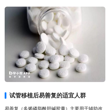
试管移植后易善复的适宜人群
易善复（多烯磷脂酰胆碱胶囊）主要用于辅助改