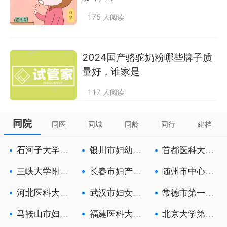
175 人阅读
2024国产骆驼奶粉哪些牌子质
量好，谁家是
117 人阅读
同院
同医
同城
同龄
同行
建档
石河子大学医
银川市妇幼保
首都医科大学
学院第一附
健院
附属北京朝
三峡大学附属
长春市妇产医
随州市中心医
中心人民医
院
院
河北医科大学
武汉市妇女儿
常德市第一人
第一医院
童医疗保健
民医院
马鞍山市妇幼
福建医科大学
北京大学第三
保健院
附属第一医
医院