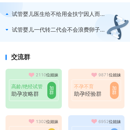
试管婴儿医生给不给用金扶宁因人而
异，内膜薄的看过来
试管婴儿一代转二代会不会浪费卵子？
得看补救时间
交流群
2110
位姐妹
9871
位姐妹
高龄/绝经试管
不孕不育
加
加
群
群
助孕攻略群
助孕经验群
1302
位姐妹
6952
位姐妹