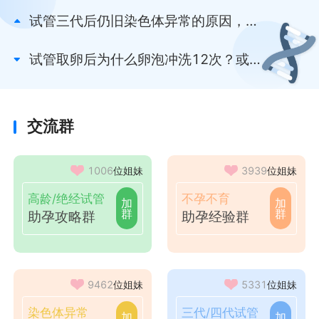
试管三代后仍旧染色体异常的原因，技
术存在局限性你得知
试管取卵后为什么卵泡冲洗12次？或与
技术操作需求有关
交流群
1006
位姐妹
3939
位姐妹
高龄/绝经试管
不孕不育
加
加
群
群
助孕攻略群
助孕经验群
9462
位姐妹
5331
位姐妹
染色体异常
三代/四代试管
加
加