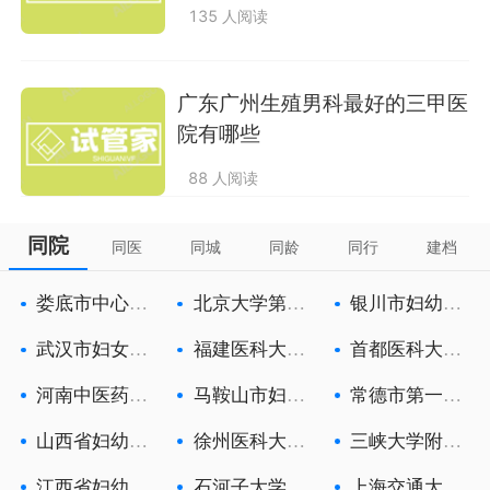
135 人阅读
广东广州生殖男科最好的三甲医
院有哪些
88 人阅读
同院
同医
同城
同龄
同行
建档
娄底市中心医
北京大学第三
银川市妇幼保
院
医院
健院
武汉市妇女儿
福建医科大学
首都医科大学
童医疗保健
附属第一医
附属北京朝
河南中医药大
马鞍山市妇幼
常德市第一人
学第一附属
保健院
民医院
山西省妇幼保
徐州医科大学
三峡大学附属
健院
附属徐州妇
中心人民医
江西省妇幼保
石河子大学医
上海交通大学