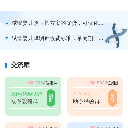
试管婴儿改良长方案的优势，可优化子
宫内膜环境你得知
试管婴儿降调针收费标准，单周期一共
花费多少钱速看
交流群
1064
位姐妹
8837
位姐妹
高龄/绝经试管
不孕不育
加
加
群
群
助孕攻略群
助孕经验群