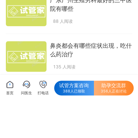
院有哪些
88 人阅读
鼻炎都会有哪些症状出现，吃什
么药治疗
135 人阅读
试管方案咨询
助孕交流群
在泰国做试管婴儿是不是真的会
388人已领取
356人正在讨论
首页
问医生
打电话
比国内的
172 人阅读
2024国产骆驼奶粉哪些牌子质