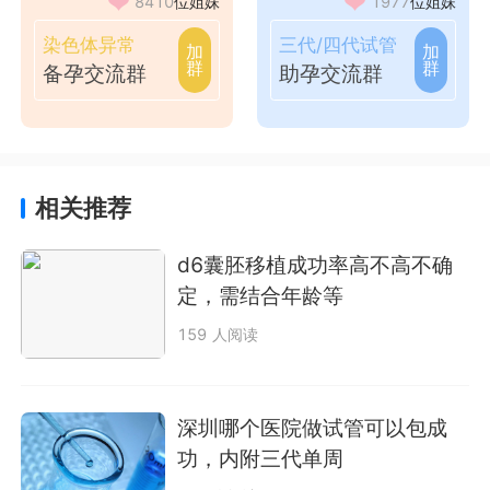
8410
位姐妹
1977
位姐妹
染色体异常
三代/四代试管
加
加
群
群
备孕交流群
助孕交流群
相关推荐
d6囊胚移植成功率高不高不确
定，需结合年龄等
159 人阅读
深圳哪个医院做试管可以包成
功，内附三代单周