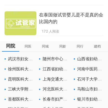
在泰国做试管婴儿是不是真的会
比国内的
172 人阅读
同院
同医
同城
同龄
同行
建档
武汉市妇女儿
随州市中心医
山西省妇幼保
童医疗保健
院
健院
徐州医科大学
江西省妇幼保
河南中医药大
附属徐州妇
健院
学第一附属
昆明医科大学
上海交通大学
石河子大学医
第六附属医
医学院附属
学院第一附
三峡大学附属
河北医科大学
马鞍山市妇幼
中心人民医
第一医院
保健院
首都医科大学
长春市妇产医
银川市妇幼保
附属北京朝
院
健院