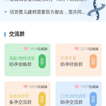
检、促排卵...花费
试管婴儿建档需要双方都去，需共同签
署知情同意书是首因
交流群
1608
位姐妹
3274
位姐妹
高龄/绝经试管
不孕不育
加
加
群
群
助孕攻略群
助孕经验群
4838
位姐妹
7447
位姐妹
染色体异常
三代/四代试管
加
加
群
群
备孕交流群
助孕交流群