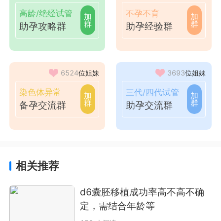
高龄/绝经试管
不孕不育
加
加
群
群
助孕攻略群
助孕经验群
6524
位姐妹
3693
位姐妹
染色体异常
三代/四代试管
加
加
群
群
备孕交流群
助孕交流群
相关推荐
d6囊胚移植成功率高不高不确
定，需结合年龄等