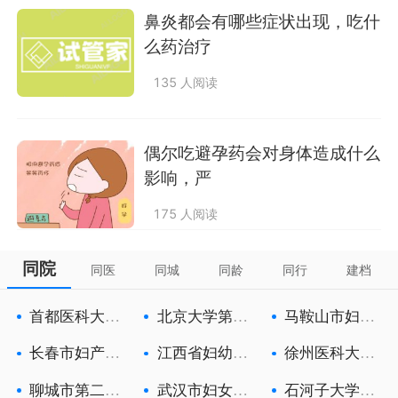
鼻炎都会有哪些症状出现，吃什
么药治疗
135 人阅读
偶尔吃避孕药会对身体造成什么
影响，严
175 人阅读
同院
同医
同城
同龄
同行
建档
首都医科大学
北京大学第三
马鞍山市妇幼
附属北京朝
医院
保健院
长春市妇产医
江西省妇幼保
徐州医科大学
院
健院
附属徐州妇
聊城市第二人
武汉市妇女儿
石河子大学医