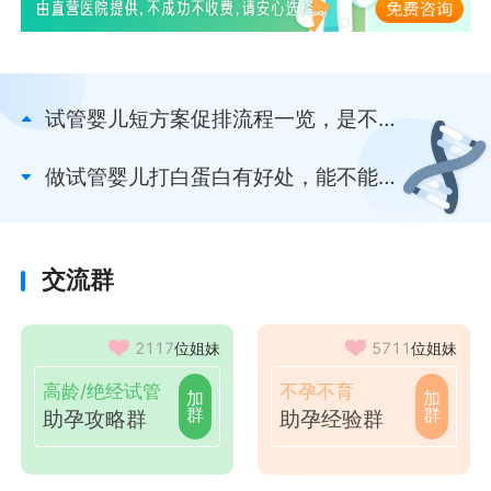
试管婴儿短方案促排流程一览，是不是
必须每天去医院戳这
做试管婴儿打白蛋白有好处，能不能提
高成功率看完知
交流群
2117
位姐妹
5711
位姐妹
高龄/绝经试管
不孕不育
加
加
群
群
助孕攻略群
助孕经验群